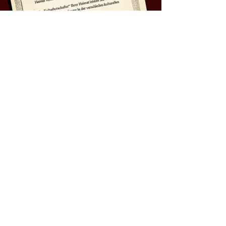
anda!
Seit Monaten ausverkauft, ein
Publikum, das schon bei der
Begrüßung durch zwei
charmante Tänzerinnen jubelt,
eine farbenprächtige
Bühnenshow...