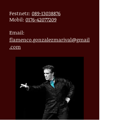
Festnetz:
089-13038876
Mobil:
0176-42077209
Email:
flamenco.gonzalezmarival@gmail
.com