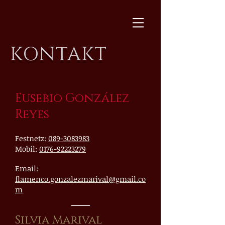
KONTAKT
Eusebio González
Reyes
Festnetz:
089-3083983
Mobil:
0176-92223279
Email:
flamenco.gonzalezmarival@gmail.co
m
Silvia Marival